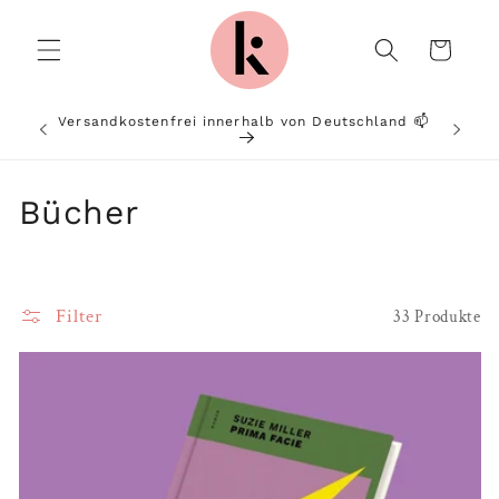
Direkt
zum
Inhalt
Warenkorb
Versandkostenfrei innerhalb von Deutschland 📫
Von P
K
Bücher
a
t
Filter
33 Produkte
e
g
o
r