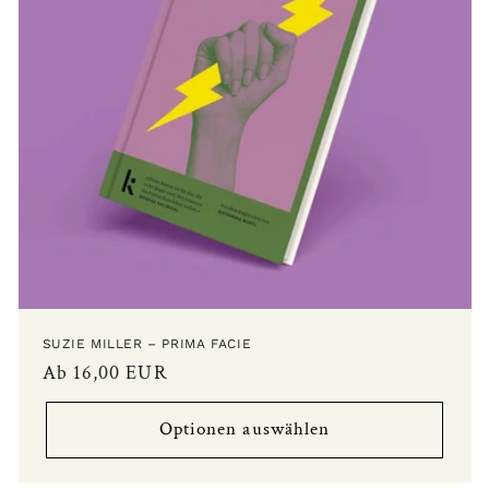
i
e
:
SUZIE MILLER – PRIMA FACIE
Normaler
Ab 16,00 EUR
Preis
Optionen auswählen