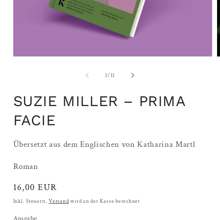
Medien
M
1
2
in
i
von
1
/
11
Modal
M
öffnen
ö
SUZIE MILLER – PRIMA
FACIE
Übersetzt aus dem Englischen von Katharina Martl
Roman
Normaler
16,00 EUR
Preis
Inkl. Steuern.
Versand
wird an der Kasse berechnet
Ausgabe