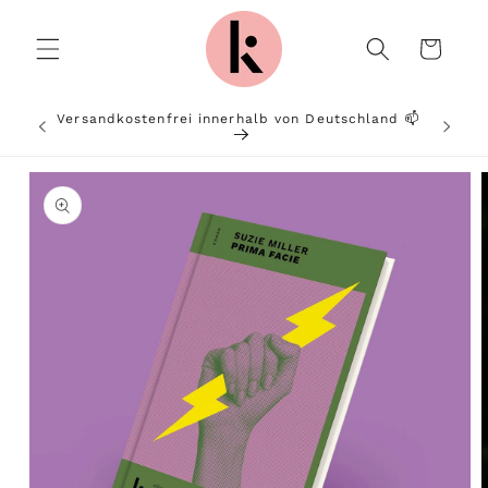
Direkt
zum
Inhalt
Warenkorb
Versandkostenfrei innerhalb von Deutschland 📫
Von P
u
oduktinformationen
ringen